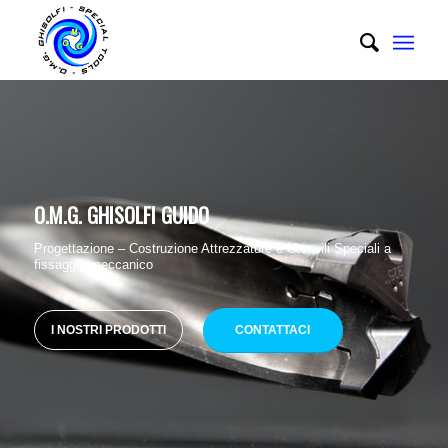
O.M.G. GHISOLFI GUIDO
Progettazione – Costruzione Attrezzature e Utensili Speciali a
fissaggio meccanico
I NOSTRI PRODOTTI
CONTATTACI