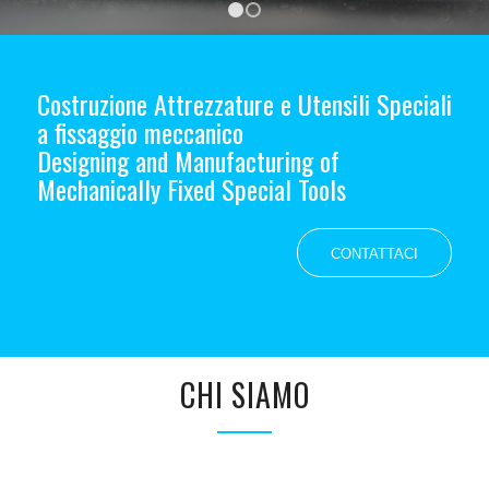
1
2
Costruzione Attrezzature e Utensili Speciali
a fissaggio meccanico
Designing and Manufacturing of
Mechanically Fixed Special Tools
CONTATTACI
CHI SIAMO