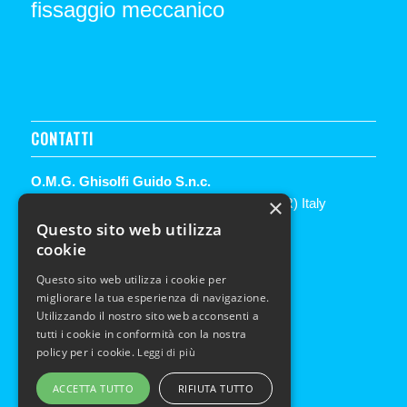
fissaggio meccanico
CONTATTI
O.M.G. Ghisolfi Guido S.n.c.
×
via 24 Maggio, 79 – 26022 Castelverde (CR) Italy
Questo sito web utilizza
Tel. +39 0372 42 70 78
cookie
Fax. +39 0372 42 93 16
Questo sito web utilizza i cookie per
E-mail:
info@omgghisolfi.it
migliorare la tua esperienza di navigazione.
Privacy & Policy
Utilizzando il nostro sito web acconsenti a
tutti i cookie in conformità con la nostra
policy per i cookie.
Leggi di più
ACCETTA TUTTO
RIFIUTA TUTTO